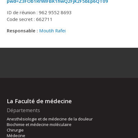
pwd=Z3FOb1RrWlFBK1hwQ2FjK2F5bEp6QT09
ID de réunion : 962 9552 8693
Code secret : 662711
Responsable :
Moutih Rafei
La Faculté de médecine
Départements
Anesthésiologie et de médecine de la douleur
Biochimie et médecine moléculaire
Chirurgie
Médecine