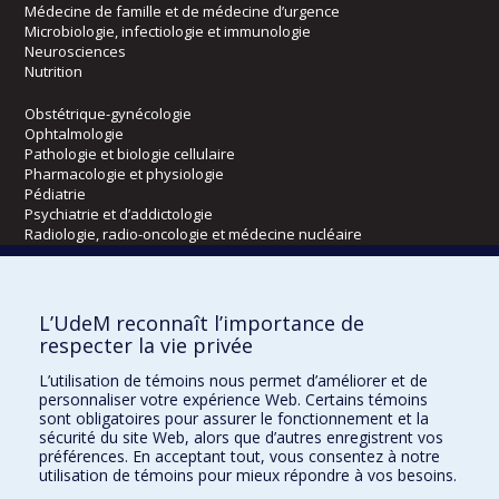
Médecine de famille et de médecine d’urgence
Microbiologie, infectiologie et immunologie
Neurosciences
Nutrition
Obstétrique-gynécologie
Ophtalmologie
Pathologie et biologie cellulaire
Pharmacologie et physiologie
Pédiatrie
Psychiatrie et d’addictologie
Radiologie, radio-oncologie et médecine nucléaire
Écoles
L’UdeM reconnaît l’importance de
Kinésiologie et des sciences de l’activité physique
respecter la vie privée
Orthophonie et audiologie
L’utilisation de témoins nous permet d’améliorer et de
Réadaptation
personnaliser votre expérience Web. Certains témoins
sont obligatoires pour assurer le fonctionnement et la
Directions
sécurité du site Web, alors que d’autres enregistrent vos
préférences. En acceptant tout, vous consentez à notre
DPC
utilisation de témoins pour mieux répondre à vos besoins.
CPASS