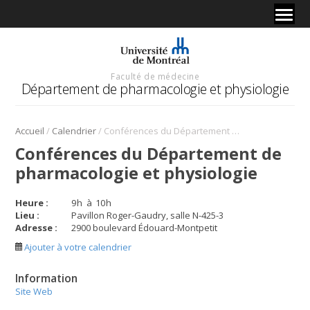
Faculté de médecine
Département de pharmacologie et physiologie
/
/
Accueil
Calendrier
Conférences du Département de pharmacologie et physiologie
Conférences du Département de
pharmacologie et physiologie
Heure :
9
h
à
10
h
Lieu :
Pavillon Roger-Gaudry, salle N-425-3
Adresse :
2900 boulevard Édouard-Montpetit
Ajouter à votre calendrier
Information
Site Web