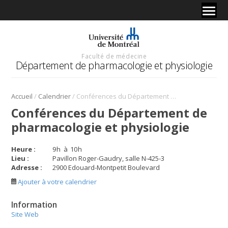
Faculté de médecine
Département de pharmacologie et physiologie
/
/
Accueil
Calendrier
Conférences du Département de pharmacologie et physiologie
Conférences du Département de
pharmacologie et physiologie
Heure :
9
h
à
10
h
Lieu :
Pavillon Roger-Gaudry, salle N-425-3
Adresse :
2900 Edouard-Montpetit Boulevard
Ajouter à votre calendrier
Information
Site Web