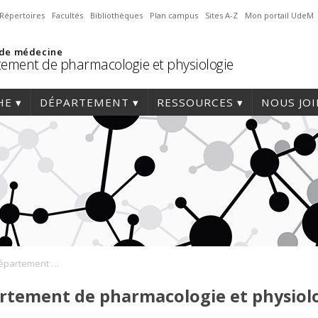
Répertoires
Facultés
Bibliothèques
Plan campus
Sites A-Z
Mon portail UdeM
 de médecine
ement de pharmacologie et physiologie
HE
DÉPARTEMENT
RESSOURCES
NOUS JO
Conférences du Département de pharmacologie et physiologie
rtement de pharmacologie et physiol