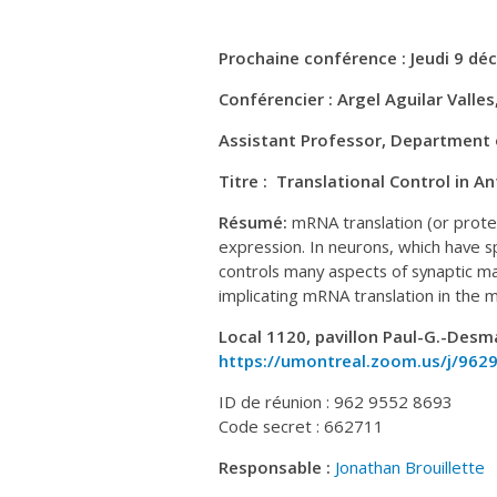
Prochaine conférence : Jeudi 9 dé
Conférencier : Argel Aguilar Valles
Assistant Professor, Department 
Titre : Translational Control in 
Résumé:
mRNA translation (or protei
expression. In neurons, which have s
controls many aspects of synaptic ma
implicating mRNA translation in the 
Local 1120, pavillon Paul-G.-Des
https://umontreal.zoom.us/j/9
ID de réunion : 962 9552 8693
Code secret : 662711
Responsable :
Jonathan Brouillette