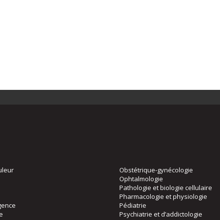
uleur
Obstétrique-gynécologie
Ophtalmologie
Pathologie et biologie cellulaire
Pharmacologie et physiologie
gence
Pédiatrie
ie
Psychiatrie et d’addictologie