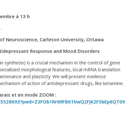
cembre à 13 h
,
of Neuroscience, Carleton University, Ottawa
Antidepressant Response and Mood Disorders
n synthesis) is a crucial mechanism in the control of gene
pecialized morphological features, local mRNA translation
intenance and plasticity. We will present evidence
mechanism of action of antidepressant drugs, like ketamine.
marais et en mode ZOOM :
6295528693?pwd=Z3FOb1RrWlFBK1hwQ2FjK2F5bEp6QT09