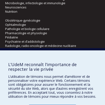
Microbiologie, infectiologie et immunologie
Neurosciences
Nutrition
Obstétrique-gynécologie
Ophtalmologie
Pathologie et biologie cellulaire
Pharmacologie et physiologie
Pédiatrie
Psychiatrie et d’addictologie
Radiologie, radio-oncologie et médecine nucléaire
Écoles
L’UdeM reconnaît l’importance de
Kinésiologie et des sciences de l’activité physique
respecter la vie privée
Orthophonie et audiologie
L’utilisation de témoins nous permet d’améliorer et de
Réadaptation
personnaliser votre expérience Web. Certains témoins
sont obligatoires pour assurer le fonctionnement et la
Directions
sécurité du site Web, alors que d’autres enregistrent vos
préférences. En acceptant tout, vous consentez à notre
DPC
utilisation de témoins pour mieux répondre à vos besoins.
CPASS
Éthique clinique