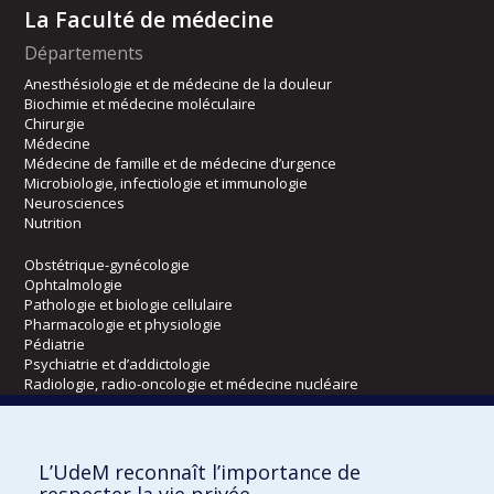
La Faculté de médecine
Départements
Anesthésiologie et de médecine de la douleur
Biochimie et médecine moléculaire
Chirurgie
Médecine
Médecine de famille et de médecine d’urgence
Microbiologie, infectiologie et immunologie
Neurosciences
Nutrition
Obstétrique-gynécologie
Ophtalmologie
Pathologie et biologie cellulaire
Pharmacologie et physiologie
Pédiatrie
Psychiatrie et d’addictologie
Radiologie, radio-oncologie et médecine nucléaire
Écoles
L’UdeM reconnaît l’importance de
Kinésiologie et des sciences de l’activité physique