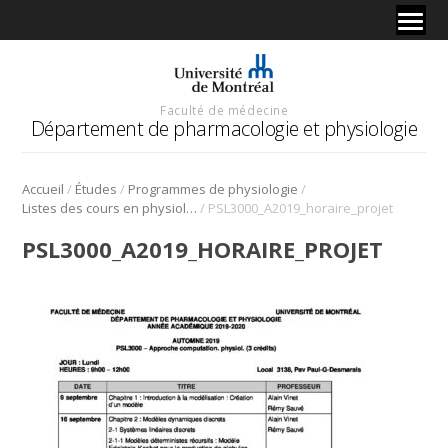
Faculté de médecine
Département de pharmacologie et physiologie
/
/
/
Accueil
Études
Programmes de physiologie
/
Listes des cours en physiologie
PSL3000_A2019_horaire_projet
PSL3000_A2019_HORAIRE_PROJET