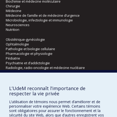
Biochimie et médecine moléculaire
Chirurgie
Médecine
Médecine de famille et de médecine d’urgence
Microbiologie, infectiologie et immunologie
Neurosciences
Nutrition
Obstétrique-gynécologie
Ophtalmologie
Pathologie et biologie cellulaire
Pharmacologie et physiologie
Pédiatrie
Psychiatrie et d’addictologie
Radiologie, radio-oncologie et médecine nucléaire
Écoles
L’UdeM reconnaît l’importance de
Kinésiologie et des sciences de l’activité physique
respecter la vie privée
Orthophonie et audiologie
L’utilisation de témoins nous permet d’améliorer et de
Réadaptation
personnaliser votre expérience Web. Certains témoins
sont obligatoires pour assurer le fonctionnement et la
Directions
sécurité du site Web, alors que d’autres enregistrent vos