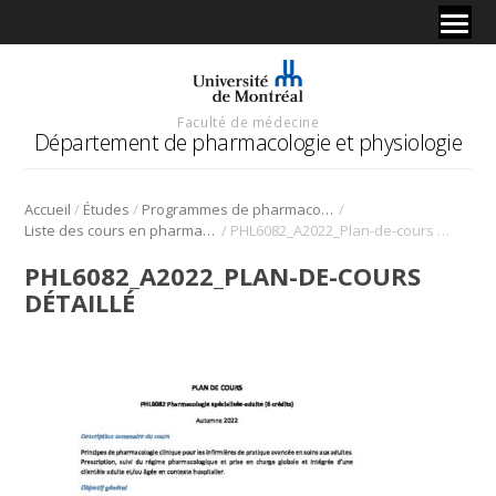
Faculté de médecine
Département de pharmacologie et physiologie
/
/
/
Accueil
Études
Programmes de pharmacologie
/
Liste des cours en pharmacologie
PHL6082_A2022_Plan-de-cours détaillé
PHL6082_A2022_PLAN-DE-COURS
DÉTAILLÉ