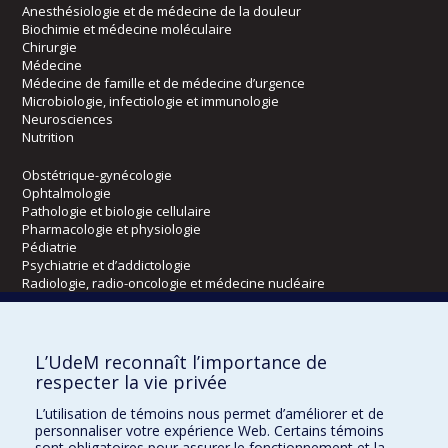
Anesthésiologie et de médecine de la douleur
Biochimie et médecine moléculaire
Chirurgie
Médecine
Médecine de famille et de médecine d’urgence
Microbiologie, infectiologie et immunologie
Neurosciences
Nutrition
Obstétrique-gynécologie
Ophtalmologie
Pathologie et biologie cellulaire
Pharmacologie et physiologie
Pédiatrie
Psychiatrie et d’addictologie
Radiologie, radio-oncologie et médecine nucléaire
Écoles
L’UdeM reconnaît l’importance de
Kinésiologie et des sciences de l’activité physique
respecter la vie privée
Orthophonie et audiologie
L’utilisation de témoins nous permet d’améliorer et de
Réadaptation
personnaliser votre expérience Web. Certains témoins
sont obligatoires pour assurer le fonctionnement et la