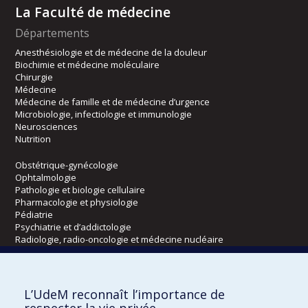
La Faculté de médecine
Départements
Anesthésiologie et de médecine de la douleur
Biochimie et médecine moléculaire
Chirurgie
Médecine
Médecine de famille et de médecine d’urgence
Microbiologie, infectiologie et immunologie
Neurosciences
Nutrition
Obstétrique-gynécologie
Ophtalmologie
Pathologie et biologie cellulaire
Pharmacologie et physiologie
Pédiatrie
Psychiatrie et d’addictologie
Radiologie, radio-oncologie et médecine nucléaire
Écoles
L’UdeM reconnaît l’importance de
Kinésiologie et des sciences de l’activité physique