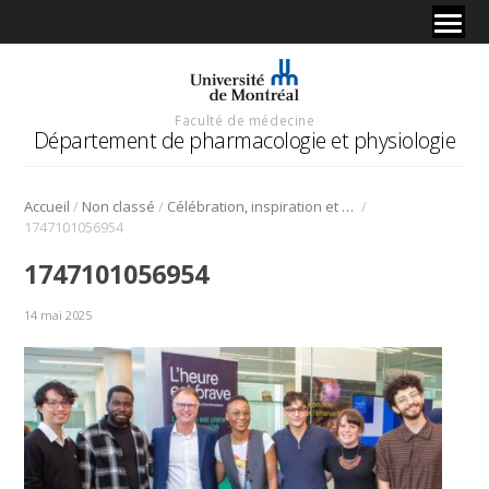
Faculté de médecine
Département de pharmacologie et physiologie
/
/
/
Accueil
Non classé
Célébration, inspiration et ambition pour Alex Tchung, doctorant, au sein du programme Datapreneur
1747101056954
1747101056954
14 mai 2025