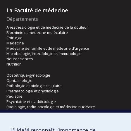
La Faculté de médecine
Départements
Anesthésiologie et de médecine de la douleur
Biochimie et médecine moléculaire
Chirurgie
Médecine
Médecine de famille et de médecine d’urgence
Microbiologie, infectiologie et immunologie
Neurosciences
Nutrition
Obstétrique-gynécologie
Ophtalmologie
Pathologie et biologie cellulaire
Pharmacologie et physiologie
Pédiatrie
Psychiatrie et d’addictologie
Radiologie, radio-oncologie et médecine nucléaire
Écoles
L’UdeM reconnaît l’importance de